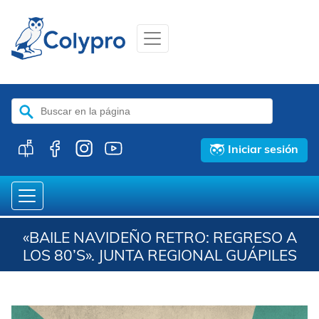
Buscar:
Iniciar sesión
«BAILE NAVIDEÑO RETRO: REGRESO A
LOS 80’S». JUNTA REGIONAL GUÁPILES