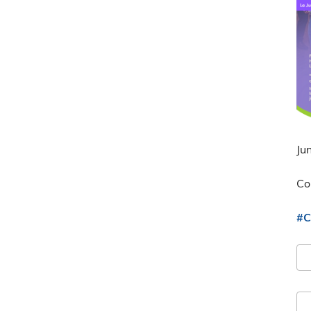
Ju
Co
#C