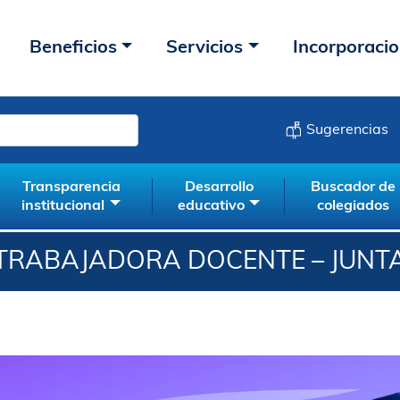
Beneficios
Servicios
Incorporaci
Sugerencias
Transparencia
Desarrollo
Buscador de
institucional
educativo
colegiados
 TRABAJADORA DOCENTE – JUNT