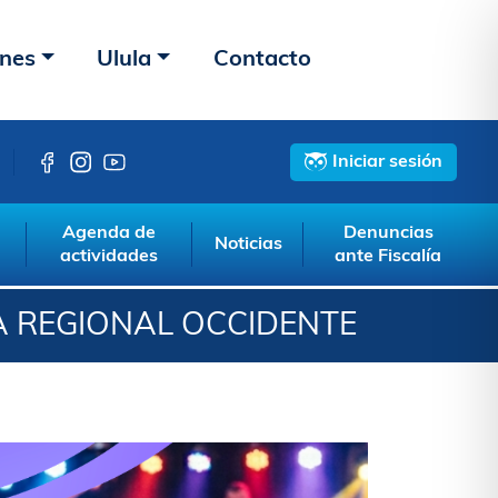
ones
Ulula
Contacto
Iniciar sesión
Agenda de
Denuncias
Noticias
actividades
ante Fiscalía
A REGIONAL OCCIDENTE