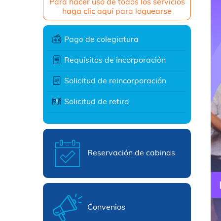
Para hacer uso de todos los servicios
haga clic aquí para loguearse
Pago de colegiatura
Requisitos de incorporación
Solicitud de reincorporación
Solicitud de retiro
Reservación de cabinas
Convenios