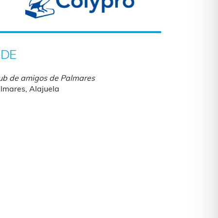
DE
ub de amigos de Palmares
lmares, Alajuela
iCalendar
Office 365