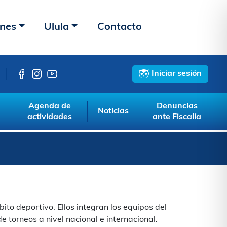
ones
Ulula
Contacto
Neerlandés
Danés
Griego
Checo
Húngaro
Lituano
Le
Iniciar sesión
Agenda de
Denuncias
Noticias
actividades
ante Fiscalía
to deportivo. Ellos integran los equipos del
de torneos a nivel nacional e internacional.