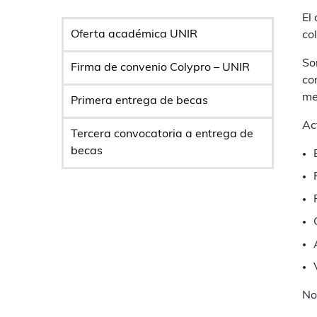
El
Oferta académica UNIR
co
So
Firma de convenio Colypro – UNIR
co
me
Primera entrega de becas
Ac
Tercera convocatoria a entrega de
becas
No