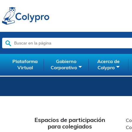
Inglés
Alemán
Español
Francés
Italiano
Pola
Buscar:
Plataforma
Gobierno
Acerca de
Virtual
Corporativo
Colypro
Espacios de participación
Co
para colegiados
Co