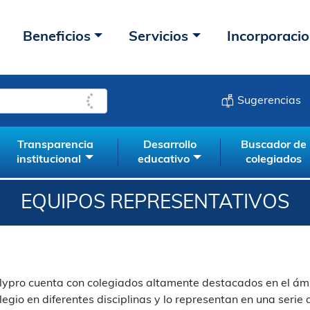
Beneficios
Servicios
Incorporaci
co
Sueco
Finés
Portugués
Rumano
Esloveno
Eslovaco
Sugerencias
Transparencia
Desarrollo
Buscador de
institucional
educativo
colegiados
EQUIPOS REPRESENTATIVOS
lypro cuenta con colegiados altamente destacados en el ámbi
legio en diferentes disciplinas y lo representan en una serie 