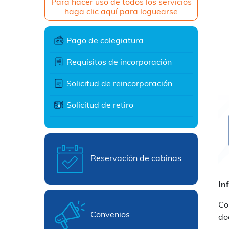
Para hacer uso de todos los servicios
haga clic aquí para loguearse
Pago de colegiatura
Requisitos de incorporación
Solicitud de reincorporación
Solicitud de retiro
Reservación de cabinas
In
Co
Convenios
do