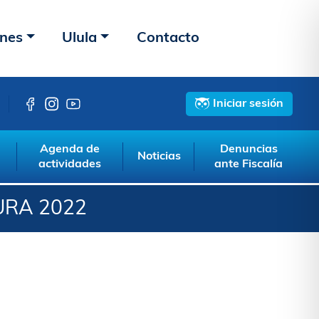
ones
Ulula
Contacto
Iniciar sesión
Agenda de
Denuncias
Noticias
actividades
ante Fiscalía
URA 2022