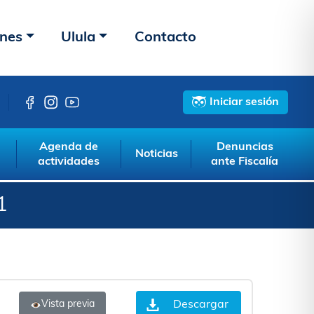
ones
Ulula
Contacto
Iniciar sesión
Agenda de
Denuncias
Noticias
actividades
ante Fiscalía
1
Descargar
Vista previa