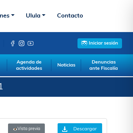
ones
Ulula
Contacto
Iniciar sesión
Agenda de
Denuncias
Noticias
actividades
ante Fiscalía
1
Descargar
Vista previa