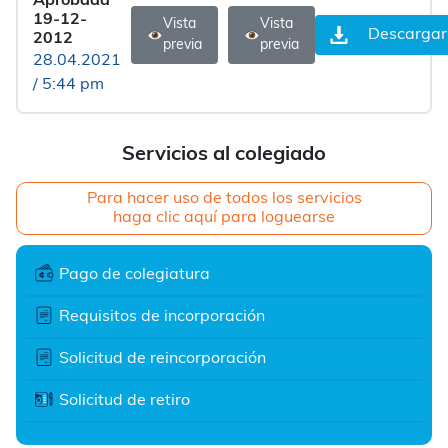
Aprobada
19-12-
Vista
Vista
Descargar
2012
previa
previa
28.04.2021
/ 5:44 pm
Servicios al colegiado
Para hacer uso de todos los servicios
haga clic aquí para loguearse
Pago de colegiatura
Requisitos de incorporación
Solicitud de reincorporación
Solicitud de retiro