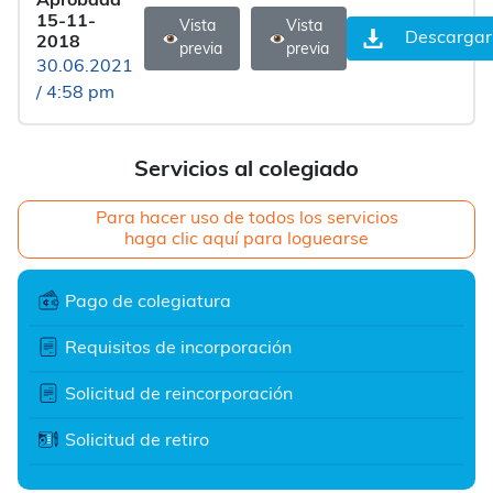
Aprobada
15-11-
Vista
Vista
Descargar
2018
previa
previa
30.06.2021
/ 4:58 pm
Servicios al colegiado
Para hacer uso de todos los servicios
haga clic aquí para loguearse
Pago de colegiatura
Requisitos de incorporación
Solicitud de reincorporación
Solicitud de retiro