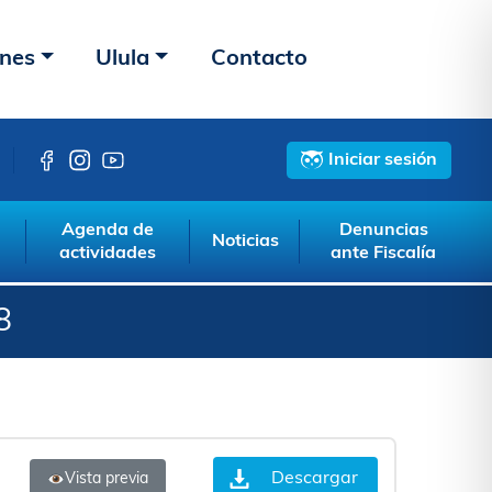
ones
Ulula
Contacto
Iniciar sesión
Agenda de
Denuncias
Noticias
actividades
ante Fiscalía
8
Descargar
Vista previa