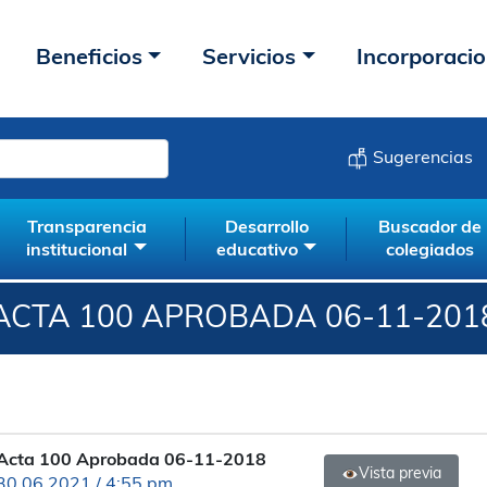
Beneficios
Servicios
Incorporaci
Sugerencias
Transparencia
Desarrollo
Buscador de
institucional
educativo
colegiados
ACTA 100 APROBADA 06-11-201
Acta 100 Aprobada 06-11-2018
Vista previa
30.06.2021 / 4:55 pm