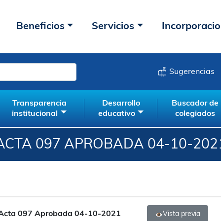
Beneficios
Servicios
Incorporaci
Sugerencias
Transparencia
Desarrollo
Buscador de
institucional
educativo
colegiados
ACTA 097 APROBADA 04-10-202
Acta 097 Aprobada 04-10-2021
Vista previa