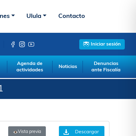
ones
Ulula
Contacto
Iniciar sesión
Agenda de
Denuncias
Noticias
actividades
ante Fiscalía
1
Descargar
Vista previa