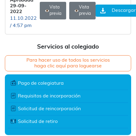
Aprobada
29-09-
Vista
Vista
Descargar
2022
previa
previa
11.10.2022
/ 4:57 pm
Servicios al colegiado
Para hacer uso de todos los servicios
haga clic aquí para loguearse
Pago de colegiatura
Requisitos de incorporación
Solicitud de reincorporación
Solicitud de retiro