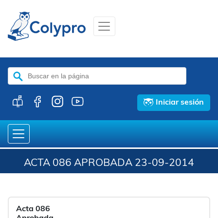
Buscar:
Iniciar sesión
ACTA 086 APROBADA 23-09-2014
Acta 086