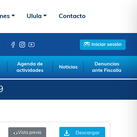
ones
Ulula
Contacto
Iniciar sesión
Agenda de
Denuncias
Noticias
actividades
ante Fiscalía
9
Descargar
Vista previa