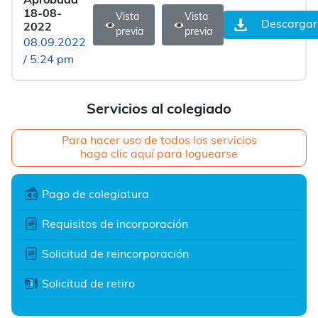
Aprobada
18-08-
Vista
Vista
Descargar
2022
previa
previa
08.09.2022
/ 5:24 pm
Servicios al colegiado
Para hacer uso de todos los servicios
haga clic aquí para loguearse
Pago de colegiatura
Requisitos de incorporación
Solicitud de reincorporación
Solicitud de retiro