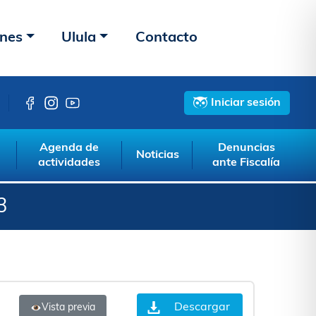
ones
Ulula
Contacto
Iniciar sesión
Agenda de
Denuncias
Noticias
actividades
ante Fiscalía
3
Descargar
Vista previa