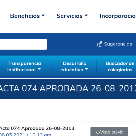
Beneficios
Servicios
Incorporaci
Sugerencias
Transparencia
Desarrollo
Buscador de
institucional
educativo
colegiados
ACTA 074 APROBADA 26-08-201
Acta 074 Aprobada 26-08-2013
Vista previa
08.05.2021 / 10:13 am