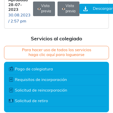
Aprobada
28-07-
Vista
Vista
Descargar
2023
previa
previa
30.08.2023
/ 2:57 pm
Servicios al colegiado
Para hacer uso de todos los servicios
haga clic aquí para loguearse
Pago de colegiatura
Requisitos de incorporación
Solicitud de reincorporación
Solicitud de retiro