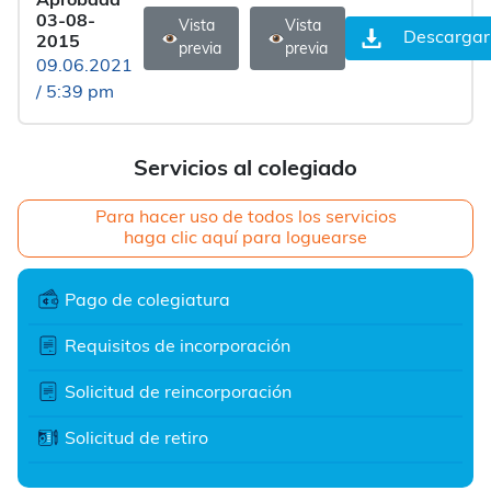
Aprobada
03-08-
Vista
Vista
Descargar
2015
previa
previa
09.06.2021
/ 5:39 pm
Servicios al colegiado
Para hacer uso de todos los servicios
haga clic aquí para loguearse
Pago de colegiatura
Requisitos de incorporación
Solicitud de reincorporación
Solicitud de retiro