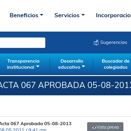
Beneficios
Servicios
Incorporaci
Sugerencias
Transparencia
Desarrollo
Buscador de
institucional
educativo
colegiados
ACTA 067 APROBADA 05-08-201
Acta 067 Aprobada 05-08-2013
Vista previa
08.05.2021 / 9:41 am