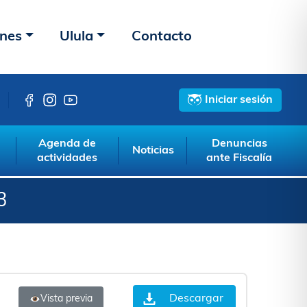
ones
Ulula
Contacto
Iniciar sesión
Agenda de
Denuncias
Noticias
actividades
ante Fiscalía
3
Descargar
Vista previa