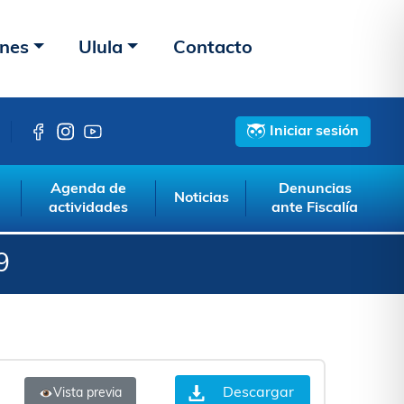
ones
Ulula
Contacto
Iniciar sesión
Agenda de
Denuncias
Noticias
actividades
ante Fiscalía
9
Descargar
Vista previa