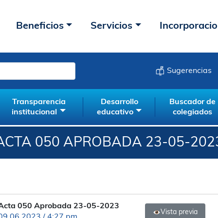
Beneficios
Servicios
Incorporaci
Sugerencias
Transparencia
Desarrollo
Buscador de
institucional
educativo
colegiados
ACTA 050 APROBADA 23-05-202
Acta 050 Aprobada 23-05-2023
Vista previa
09.06.2023 / 4:27 pm