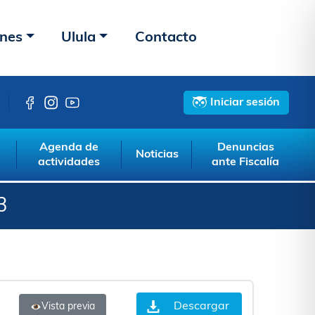
ones
Ulula
Contacto
Iniciar sesión
Agenda de
Denuncias
Noticias
actividades
ante Fiscalía
3
Descargar
Vista previa