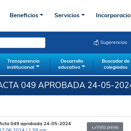
Beneficios
Servicios
Incorporaci
Sugerencias
Transparencia
Desarrollo
Buscador de
institucional
educativo
colegiados
ACTA 049 APROBADA 24-05-202
Acta 049 aprobada 24-05-2024
Vista previa
17.06.2024 / 1:58 pm