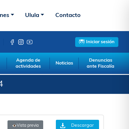
ones
Ulula
Contacto
Iniciar sesión
Agenda de
Denuncias
Noticias
actividades
ante Fiscalía
4
Descargar
Vista previa