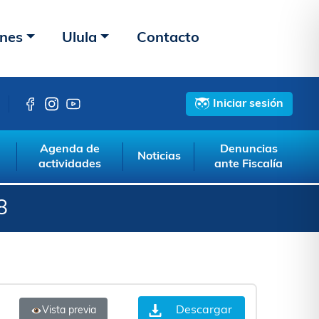
ones
Ulula
Contacto
Iniciar sesión
Agenda de
Denuncias
Noticias
actividades
ante Fiscalía
8
Descargar
Vista previa