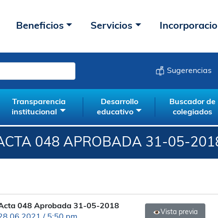
Beneficios
Servicios
Incorporaci
Sugerencias
Transparencia
Desarrollo
Buscador de
institucional
educativo
colegiados
ACTA 048 APROBADA 31-05-201
Acta 048 Aprobada 31-05-2018
Vista previa
28.06.2021 / 5:50 pm