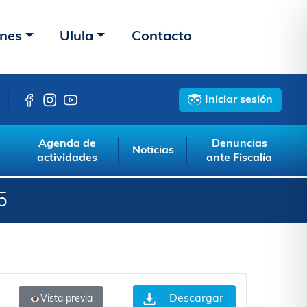
ones
Ulula
Contacto
Iniciar sesión
Agenda de
Denuncias
Noticias
actividades
ante Fiscalía
5
Descargar
Vista previa