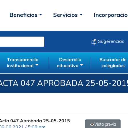
Beneficios
Servicios
Incorporaci
Sugerencias
Transparencia
Desarrollo
Buscador de
institucional
educativo
colegiados
ACTA 047 APROBADA 25-05-201
Acta 047 Aprobada 25-05-2015
Vista previa
09.06.2021 / 5:08 pm