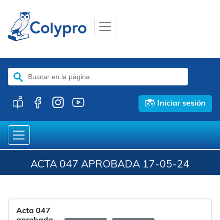
Buscar:
Iniciar sesión
ACTA 047 APROBADA 17-05-24
Acta 047