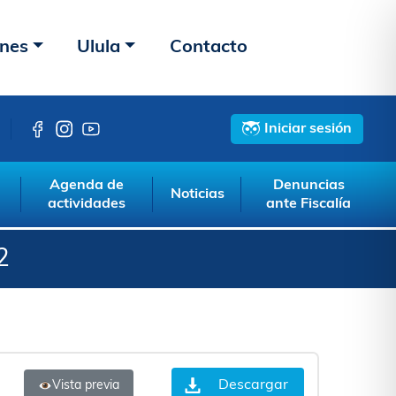
ones
Ulula
Contacto
Iniciar sesión
Agenda de
Denuncias
Noticias
actividades
ante Fiscalía
2
Descargar
Vista previa