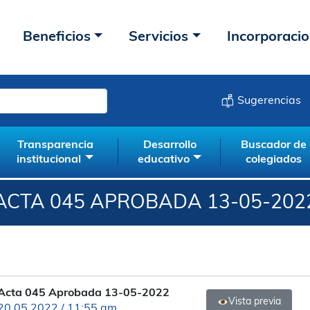
Beneficios
Servicios
Incorporaci
Sugerencias
Transparencia
Desarrollo
Buscador de
institucional
educativo
colegiados
ACTA 045 APROBADA 13-05-202
Acta 045 Aprobada 13-05-2022
Vista previa
20.05.2022 / 11:55 am