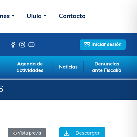
ones
Ulula
Contacto
Iniciar sesión
Agenda de
Denuncias
Noticias
actividades
ante Fiscalía
6
Descargar
Vista previa