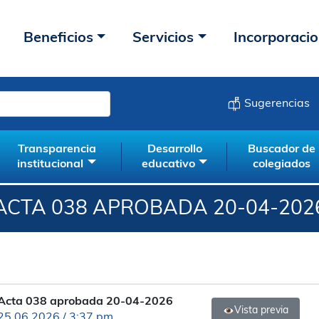
Beneficios
Servicios
Incorporaci
Sugerencias
Transparencia
Desarrollo
Buscador de
institucional
educativo
colegiados
ACTA 038 APROBADA 20-04-202
Acta 038 aprobada 20-04-2026
Vista previa
25.06.2026 / 3:37 pm