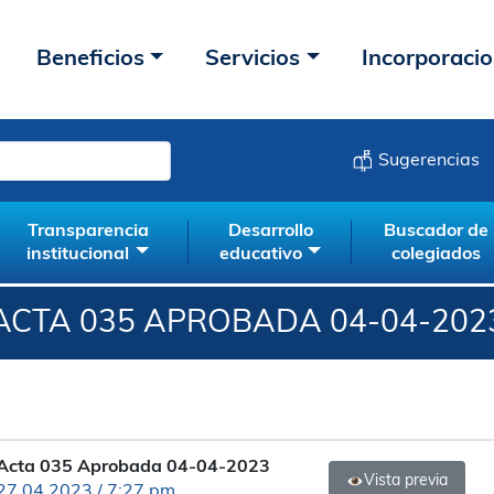
Beneficios
Servicios
Incorporaci
Sugerencias
Transparencia
Desarrollo
Buscador de
institucional
educativo
colegiados
ACTA 035 APROBADA 04-04-202
Acta 035 Aprobada 04-04-2023
Vista previa
27.04.2023 / 7:27 pm