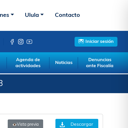
ones
Ulula
Contacto
Iniciar sesión
Agenda de
Denuncias
Noticias
actividades
ante Fiscalía
3
Descargar
Vista previa