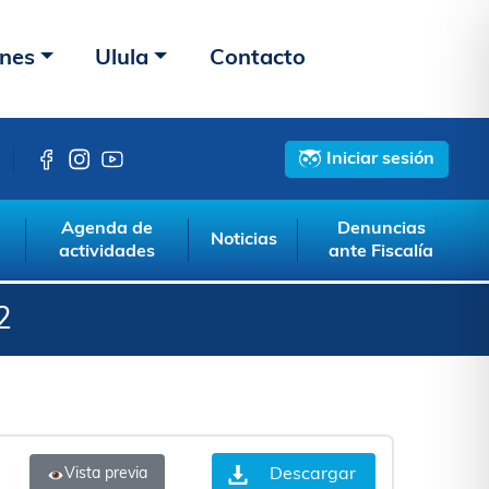
ones
Ulula
Contacto
Iniciar sesión
Agenda de
Denuncias
Noticias
actividades
ante Fiscalía
2
Descargar
Vista previa