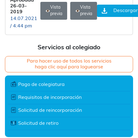
Aprobada
26-03-
Vista
Vista
Descargar
2019
previa
previa
14.07.2021
/ 4:44 pm
Servicios al colegiado
Para hacer uso de todos los servicios
haga clic aquí para loguearse
Pago de colegiatura
Requisitos de incorporación
Solicitud de reincorporación
Solicitud de retiro