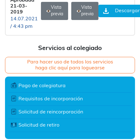
Aprobada
21-03-
Vista
Vista
Descargar
2019
previa
previa
14.07.2021
/ 4:43 pm
Servicios al colegiado
Para hacer uso de todos los servicios
haga clic aquí para loguearse
Pago de colegiatura
Requisitos de incorporación
Solicitud de reincorporación
Solicitud de retiro