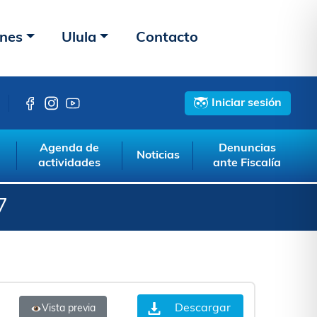
ones
Ulula
Contacto
Iniciar sesión
Agenda de
Denuncias
Noticias
actividades
ante Fiscalía
7
Descargar
Vista previa