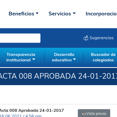
Beneficios
Servicios
Incorporaci
Sugerencias
Transparencia
Desarrollo
Buscador de
institucional
educativo
colegiados
ACTA 008 APROBADA 24-01-201
Acta 008 Aprobada 24-01-2017
Vista previa
16.06.2021 / 4:56 pm