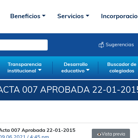
Beneficios
Servicios
Incorporaci
Sugerencias
Transparencia
Desarrollo
Buscador de
institucional
educativo
colegiados
ACTA 007 APROBADA 22-01-201
Acta 007 Aprobada 22-01-2015
Vista previa
09.06.2021 / 4:45 pm