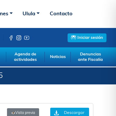
ones
Ulula
Contacto
Iniciar sesión
Agenda de
Denuncias
Noticias
actividades
ante Fiscalía
5
Descargar
Vista previa