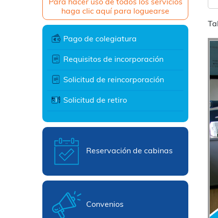
Para hacer uso de todos los servicios
haga clic aquí para loguearse
Ta
Pago de colegiatura
Requisitos de incorporación
Solicitud de reincorporación
Solicitud de retiro
Reservación de cabinas
Convenios