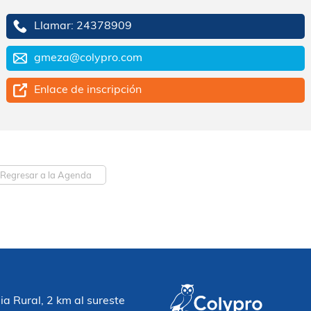
Llamar: 24378909
gmeza@colypro.com
Enlace de inscripción
Regresar a la Agenda
 Rural, 2 km al sureste