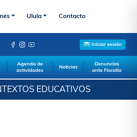
ones
Ulula
Contacto
Iniciar sesión
Agenda de
Denuncias
Noticias
actividades
ante Fiscalía
NTEXTOS EDUCATIVOS