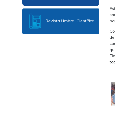
Es
so
Revista Umbral Científica
bai
Co
de
co
qu
Fl
to