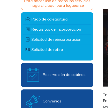
Para hacer uso de todos los servicios
haga clic aquí para loguearse
Pago de colegiatura
Requisitos de incorporación
Solicitud de reincorporación
Solicitud de retiro
Reservación de cabinas
Tr
En
Convenios
sw