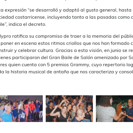
ta expresión “se desarrolló y adaptó al gusto general, hasta 
ciedad costarricense, incluyendo tanto a las pasadas como 
le”, indica el decreto.
lypro ratifica su compromiso de traer a la memoria del públi
 poner en escena estos ritmos criollos que nos han formado
nstruir y celebrar cultura. Gracias a esta visión, en junio s
ienes participaron del Gran Baile de Salón amenizado por Son
ores quien cuenta con 5 premios Grammy, cuyo repertorio log
da la historia musical de antaño que nos caracteriza y conso