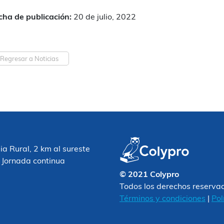
cha de publicación:
20 de julio, 2022
Regresar a Noticias
 Rural, 2 km al sureste
 Jornada continua
© 2021 Colypro
Todos los derechos reserva
Términos y condiciones
|
Pol