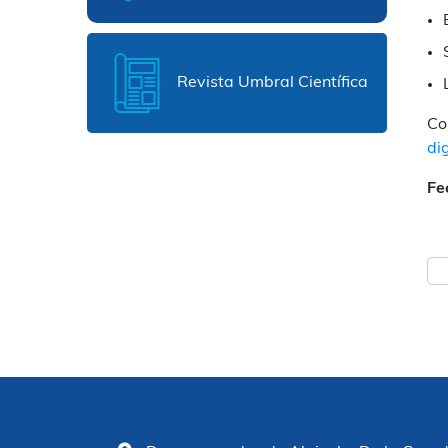
Revista Umbral Científica
Co
dig
Fe