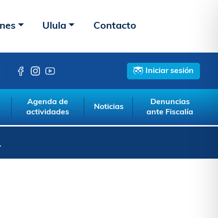
ones
Ulula
Contacto
Iniciar sesión
Agenda de
Denuncias
Noticias
actividades
ante Fiscalía
L