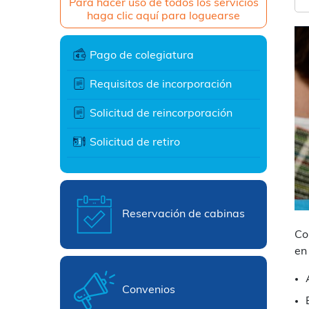
Para hacer uso de todos los servicios
haga clic aquí para loguearse
Pago de colegiatura
Requisitos de incorporación
Solicitud de reincorporación
Solicitud de retiro
Reservación de cabinas
Co
en
Convenios