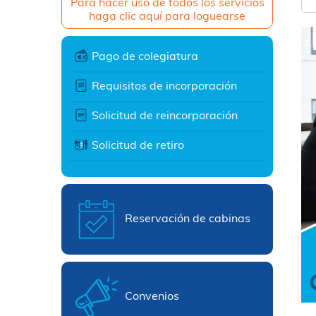
Para hacer uso de todos los servicios
haga clic aquí para loguearse
Pago de colegiatura
Requisitos de incorporación
Solicitud de reincorporación
Solicitud de retiro
Reservación de cabinas
Convenios