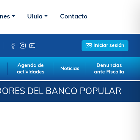
ones
Ulula
Contacto
Iniciar sesión
Agenda de
Denuncias
Noticias
actividades
ante Fiscalía
DORES DEL BANCO POPULAR