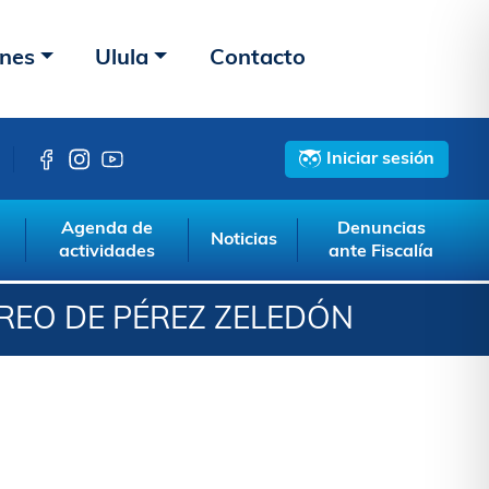
ones
Ulula
Contacto
Iniciar sesión
Agenda de
Denuncias
Noticias
actividades
ante Fiscalía
REO DE PÉREZ ZELEDÓN