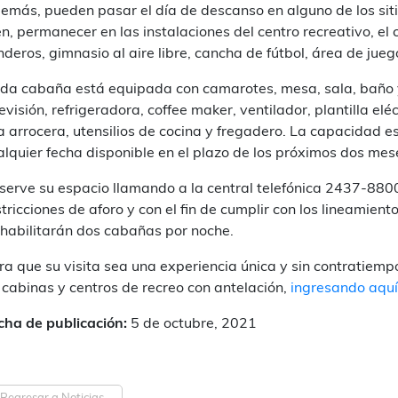
emás, pueden pasar el día de descanso en alguno de los sitio
en, permanecer en las instalaciones del centro recreativo, el 
nderos, gimnasio al aire libre, cancha de fútbol, área de ju
da cabaña está equipada con camarotes, mesa, sala, baño y 
levisión, refrigeradora, coffee maker, ventilador, plantilla elé
la arrocera, utensilios de cocina y fregadero. La capacidad 
alquier fecha disponible en el plazo de los próximos dos mes
serve su espacio llamando a la central telefónica 2437-8800, 
stricciones de aforo y con el fin de cumplir con los lineamien
 habilitarán dos cabañas por noche.
ra que su visita sea una experiencia única y sin contratiemp
 cabinas y centros de recreo con antelación,
ingresando aquí
cha de publicación:
5 de octubre, 2021