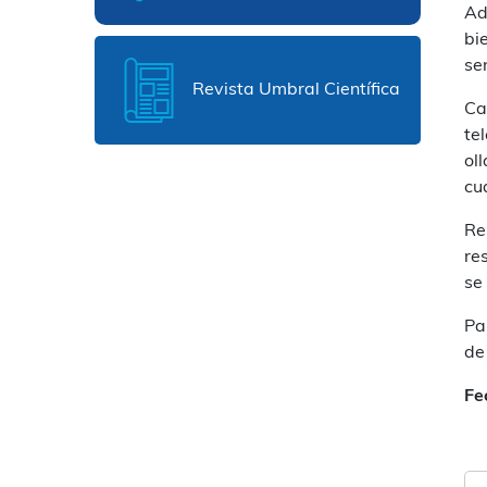
Ad
bi
se
Revista Umbral Científica
Ca
te
ol
cu
Re
re
se
Pa
de
Fe