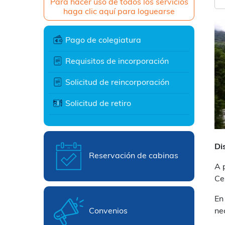
Para hacer uso de todos los servicios
haga clic aquí para loguearse
Pago de colegiatura
Requisitos de incorporación
Solicitud de reincorporación
Solicitud de retiro
Di
Reservación de cabinas
A 
Ce
En
Convenios
ne