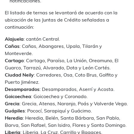
notificaciones.
El listado de ternas se levantará de acuerdo con la
ubicación de las Juntas de Crédito señaladas a
continuación:
Alajuela
: cantón Central.
Cañas
: Cañas, Abangares, Upala, Tilarán y
Monteverde.
Cartago
: Cartago, Paraíso, La Unión, Oreamuno, El
Guarco, Tarrazú, Alvarado, Dota y León Cortés.
Ciudad Neily
: Corredores, Osa, Coto Brus, Golfito y
Puerto Jiménez.
Desamparados
: Desamparados, Aserrí y Acosta.
Goicoechea
: Goicoechea y Coronado.
Grecia
: Grecia, Atenas, Naranjo, Poás y Valverde Vega.
Guápiles
: Pococí, Sarapiquí y Guácimo.
Heredia
: Heredia, Belén, Santa Bárbara, San Pablo,
Barva, San Rafael, San Isidro, Flores y Santo Domingo.
Liberia
: Liberia, La Cruz, Carrillo y Bagaces.