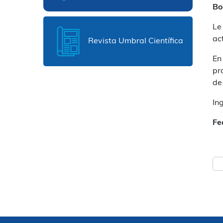
Bo
Le
ac
Revista Umbral Científica
En
pr
de
In
Fe