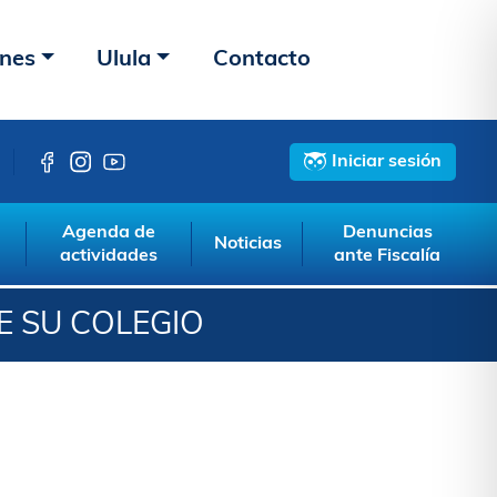
ones
Ulula
Contacto
Iniciar sesión
Agenda de
Denuncias
Noticias
actividades
ante Fiscalía
E SU COLEGIO