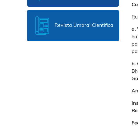
Co
Ru
Revista Umbral Científica
a. 
ha
pa
pa
b.
BN
Ga
Am
In
Re
Fe