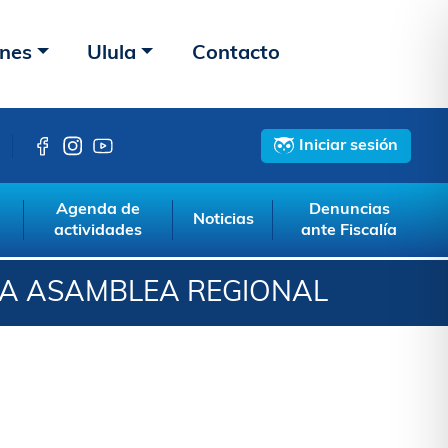
ones
Ulula
Contacto
Iniciar sesión
Agenda de
Denuncias
Noticias
actividades
ante Fiscalía
LA ASAMBLEA REGIONAL