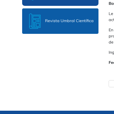
Bo
Le
ac
Revista Umbral Científica
En
pr
de
In
Fe