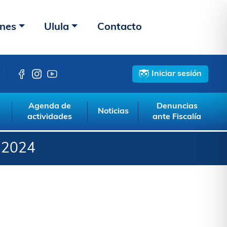
ones
Ulula
Contacto
Iniciar sesión
Agenda de
Denuncias
Noticias
actividades
ante Fiscalía
-2024