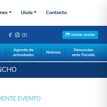
ones
Ulula
Contacto
Iniciar sesión
Agenda de
Denuncias
Noticias
actividades
ante Fiscalía
INCHO
UIENTE EVENTO