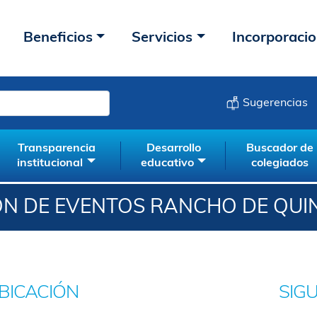
Beneficios
Servicios
Incorporaci
Sugerencias
Transparencia
Desarrollo
Buscador de
institucional
educativo
colegiados
N DE EVENTOS RANCHO DE QU
BICACIÓN
SIG