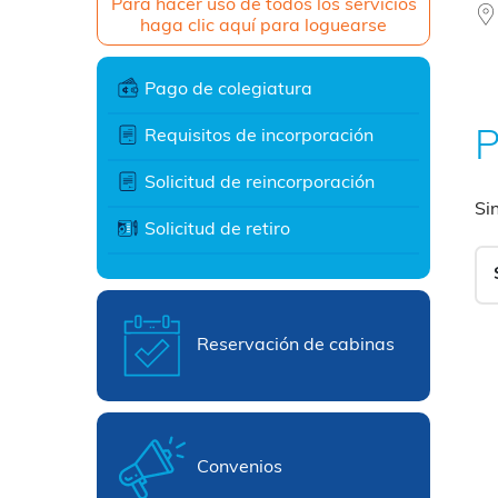
Para hacer uso de todos los servicios
haga clic aquí para loguearse
Pago de colegiatura
Requisitos de incorporación
P
Solicitud de reincorporación
Si
Solicitud de retiro
Reservación de cabinas
Convenios