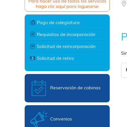
Para hacer uso de todos los servicios
haga clic aquí para loguearse
Pago de colegiatura
Requisitos de incorporación
P
Solicitud de reincorporación
Si
Solicitud de retiro
Reservación de cabinas
Convenios