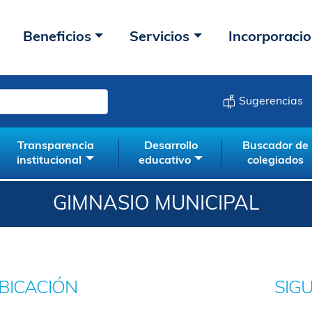
Beneficios
Servicios
Incorporaci
Sugerencias
Transparencia
Desarrollo
Buscador de
institucional
educativo
colegiados
GIMNASIO MUNICIPAL
BICACIÓN
SIG