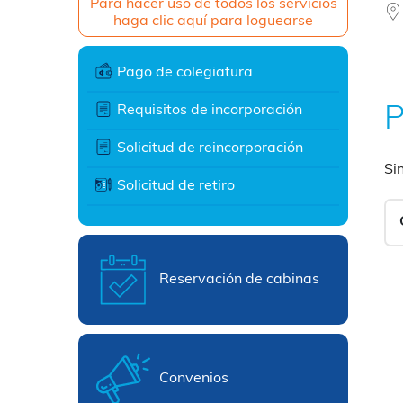
Para hacer uso de todos los servicios
haga clic aquí para loguearse
Pago de colegiatura
Requisitos de incorporación
P
Solicitud de reincorporación
Si
Solicitud de retiro
Reservación de cabinas
Convenios