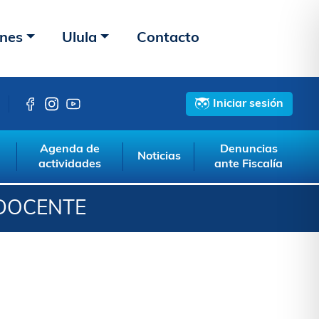
ones
Ulula
Contacto
Iniciar sesión
Agenda de
Denuncias
Noticias
actividades
ante Fiscalía
 DOCENTE