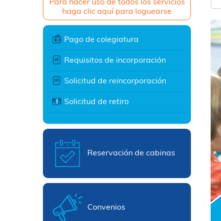
Para hacer uso de todos los servicios
haga clic aquí para loguearse
Pago de colegiatura
Requisitos de incorporación
Solicitud de reincorporación
Solicitud de retiro
Reservación de cabinas
Convenios