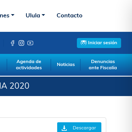
ones
Ulula
Contacto
Iniciar sesión
Agenda de
Denuncias
Noticias
actividades
ante Fiscalía
A 2020
Descargar