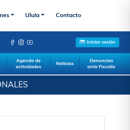
ones
Ulula
Contacto
Iniciar sesión
Agenda de
Denuncias
Noticias
actividades
ante Fiscalía
ONALES