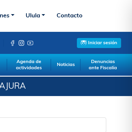
ones
Ulula
Contacto
Iniciar sesión
Agenda de
Denuncias
Noticias
actividades
ante Fiscalía
AJURA