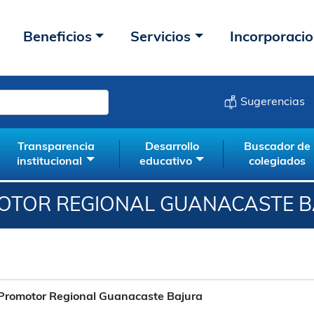
Beneficios
Servicios
Incorporaci
Sugerencias
Transparencia
Desarrollo
Buscador de
institucional
educativo
colegiados
OTOR REGIONAL GUANACASTE B
Promotor Regional Guanacaste Bajura