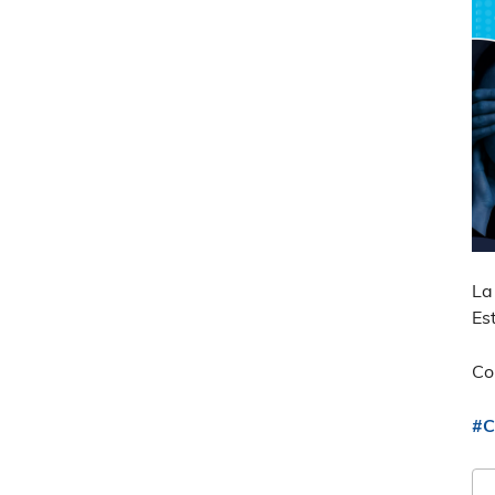
La
Es
Co
#C