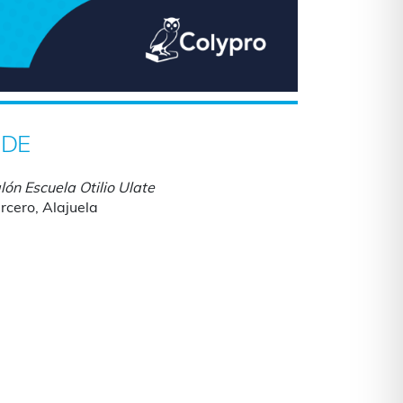
DE
lón Escuela Otilio Ulate
rcero, Alajuela
iCalendar
Office 365