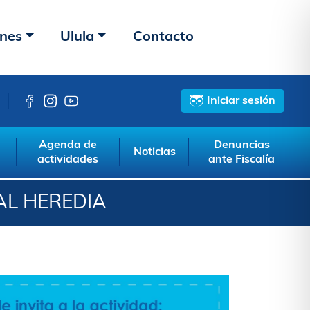
ones
Ulula
Contacto
Iniciar sesión
Agenda de
Denuncias
Noticias
actividades
ante Fiscalía
AL HEREDIA