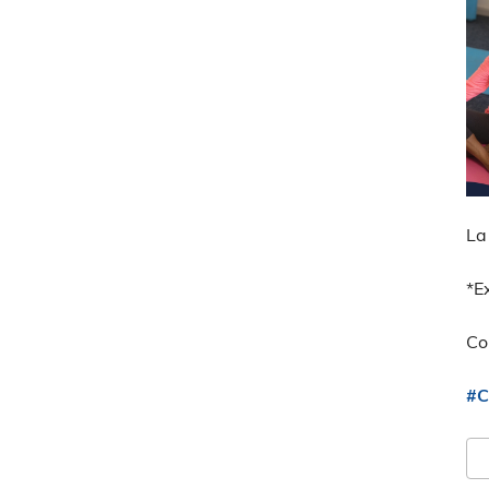
La
*E
Co
#C