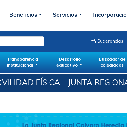
Beneficios
Servicios
Incorporaci
Sugerencias
Transparencia
Desarrollo
Buscador de
institucional
educativo
colegiados
OVILIDAD FÍSICA – JUNTA REGION