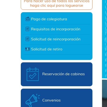
Para hacer uso de todos los servicios
haga clic aquí para loguearse
Pago de colegiatura
Requisitos de incorporación
Solicitud de reincorporación
Solicitud de retiro
Reservación de cabinas
Convenios